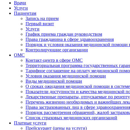
Врачи
Услуги
Пациентам
Запись на прием
Первый визит
Услуги
График приема граждан руководством
Права гражданина в сфере здравоохранения
Порядок и условия оказания медицинской помощи 
Контролирующие организации
ОМС
Контакт-центр в сфере ОМС
Территориальная программа государственных гара
Тарифное соглашение на оплату медицинской помо
Условия оказания медицинской помощи
Виды медицинской помощи
О сроках ожидания медицинской помощи в систе
Показатели доступности и качества медицинской 
Лекарственные препараты, отпускаемые по рецепту
Перечень жизненно необходимых и важнейших ле
Права застрахованных лиц в сфере здравоохранени
Порядок рассмотрения обращений, жалоб застрахо
Список страховых медицинских организаций
Платные услуги
Прейскурант (цены на услуги)