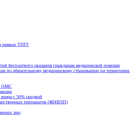
в рамках ТПГГ
нтий бесплатного оказания гражданам медицинской помощи
щи по обязательному медицинскому страхованию на территории
ме ОМС
помощи
 врача с 50% скидкой
карственных препаратов (ЖНВЛП)
я
ванных лиц