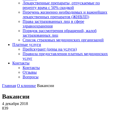
Лекарственные препараты, отпускаемые по
рецепту врача с 50% скидкой
Перечень жизненно необходимых и важнейших
лекарственных препаратов (ЖНВЛП)
Права застрахованных лиц в сфере
здравоохранения
Порядок рассмотрения обращений, жалоб
застрахованных лиц
Список страховых медицинских организаций
Платные услуги
Прейскурант (цены на услуги)
Правила предоставления платных медицинских
услуг
Контакты
Контакты
Отзывы
Вопросы
Главная
О клинике
Вакансии
Вакансии
4 декабря 2018
839