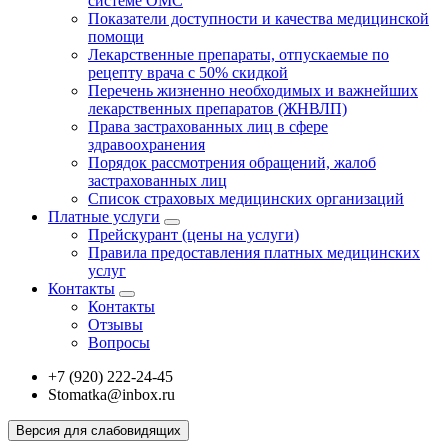
системе ОМС
Показатели доступности и качества медицинской
помощи
Лекарственные препараты, отпускаемые по
рецепту врача с 50% скидкой
Перечень жизненно необходимых и важнейших
лекарственных препаратов (ЖНВЛП)
Права застрахованных лиц в сфере
здравоохранения
Порядок рассмотрения обращений, жалоб
застрахованных лиц
Список страховых медицинских организаций
Платные услуги
Прейскурант (цены на услуги)
Правила предоставления платных медицинских
услуг
Контакты
Контакты
Отзывы
Вопросы
+7 (920) 222-24-45
Stomatka@inbox.ru
Версия для слабовидящих